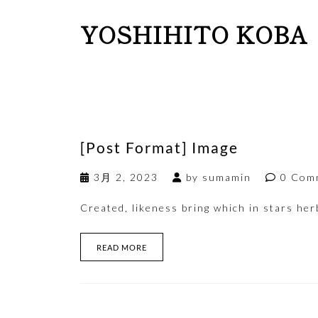
YOSHIHITO KOBA
[Post Format] Image
3月 2, 2023
by
sumamin
0 Com
Created, likeness bring which in stars herb
READ MORE