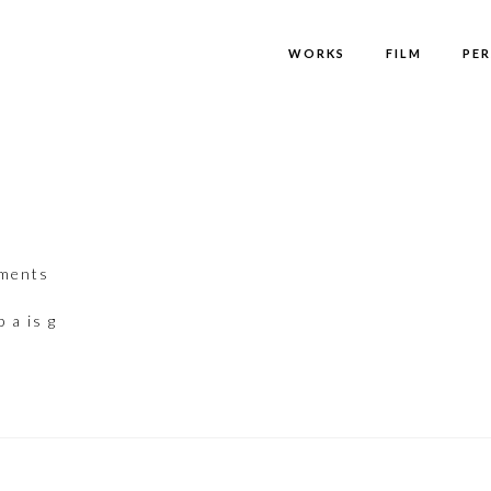
WORKS
FILM
PE
ments
 a is g