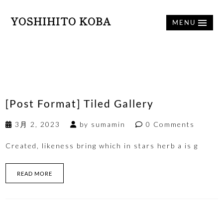
YOSHIHITO KOBA
MENU
[Post Format] Tiled Gallery
3月 2, 2023
by
sumamin
0 Comments
Created, likeness bring which in stars herb a is g
READ MORE